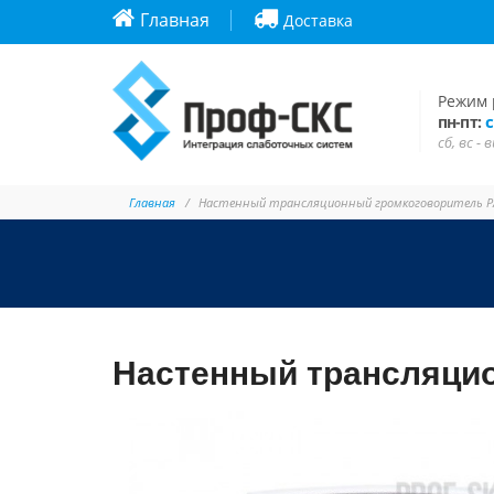
Главная
Доставка
Режим 
с
пн-пт:
сб, вс -
Главная
Настенный трансляционный громкоговоритель PA
Настенный трансляцио