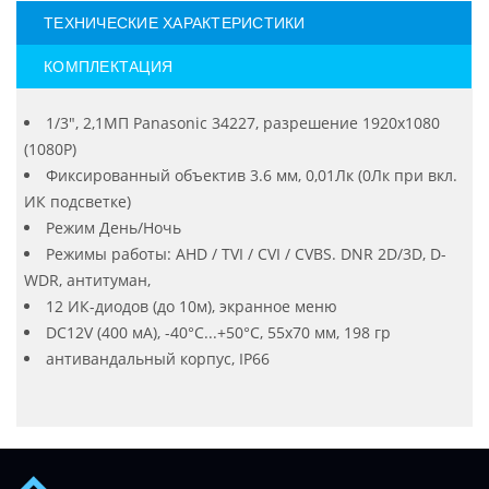
ТЕХНИЧЕСКИЕ ХАРАКТЕРИСТИКИ
КОМПЛЕКТАЦИЯ
1/3", 2,1МП Panasonic 34227, разрешение 1920х1080
(1080P)
Фиксированный объектив 3.6 мм, 0,01Лк (0Лк при вкл.
ИК подсветке)
Режим День/Ночь
Режимы работы: AHD / TVI / CVI / CVBS. DNR 2D/3D, D-
WDR, антитуман,
12 ИК-диодов (до 10м), экранное меню
DC12V (400 мА), -40°С...+50°С, 55х70 мм, 198 гр
антивандальный корпус, IP66