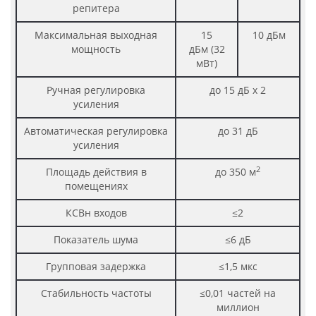
репитера
Максимальная выходная
15
10 дБм
мощность
дБм (32
мВт)
Ручная регулировка
до 15 дБ х 2
усиления
Автоматическая регулировка
до 31 дБ
усиления
2
Площадь действия в
до 350 м
помещениях
КСВн входов
≤2
Показатель шума
≤6 дБ
Групповая задержка
≤1,5 мкс
Стабильность частоты
≤0,01 частей на
миллион