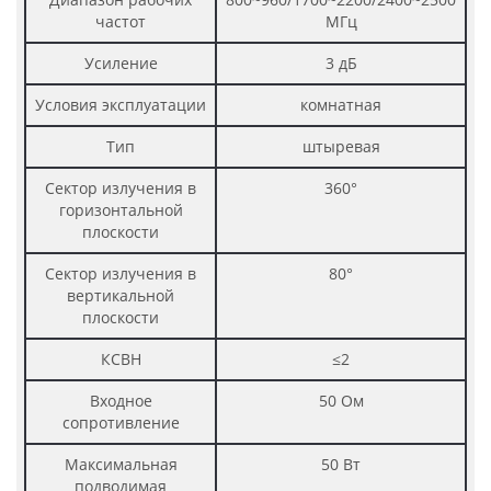
частот
МГц
Усиление
3 дБ
Условия эксплуатации
комнатная
Тип
штыревая
Сектор излучения в
360°
горизонтальной
плоскости
Сектор излучения в
80°
вертикальной
плоскости
КСВН
≤2
Входное
50 Ом
сопротивление
Максимальная
50 Вт
подводимая