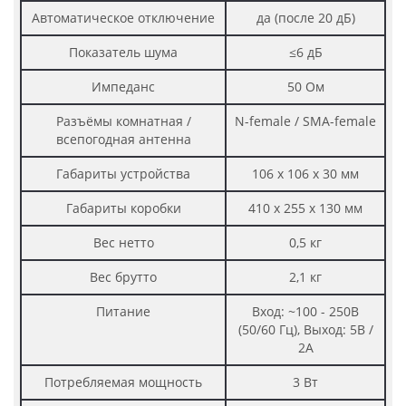
Автоматическое отключение
да (после 20 дБ)
Показатель шума
≤6 дБ
Импеданс
50 Ом
Разъёмы комнатная /
N-female / SMA-female
всепогодная антенна
Габариты устройства
106 х 106 х 30 мм
Габариты коробки
410 х 255 х 130 мм
Вес нетто
0,5 кг
Вес брутто
2,1 кг
Питание
Вход: ~100 - 250В
(50/60 Гц), Выход: 5В /
2А
Потребляемая мощность
3 Вт