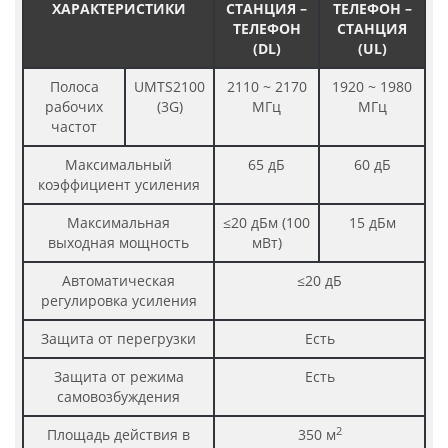
ХАРАКТЕРИСТИКИ
СТАНЦИЯ –
ТЕЛЕФОН –
ТЕЛЕФОН
СТАНЦИЯ
(DL)
(UL)
Полоса
UMTS2100
2110 ~ 2170
1920 ~ 1980
рабочих
(3G)
МГц
МГц
частот
Максимальный
65 дБ
60 дБ
коэффициент усиления
Максимальная
≤20 дБм (100
15 дБм
выходная мощность
мВт)
Автоматическая
≤20 дБ
регулировка усиления
Защита от перегрузки
Есть
Защита от режима
Есть
самовозбуждения
2
Площадь действия в
350 м