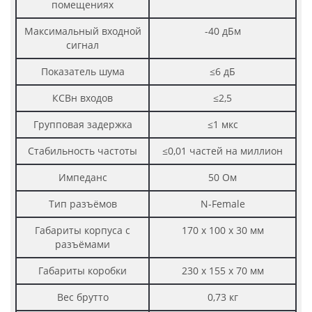
помещениях
Максимальный входной
-40 дБм
сигнал
Показатель шума
≤6 дБ
КСВн входов
≤2,5
Групповая задержка
≤1 мкс
Стабильность частоты
≤0,01 частей на миллион
Импеданс
50 Ом
Тип разъёмов
N-Female
Габариты корпуса с
170 х 100 х 30 мм
разъёмами
Габариты коробки
230 х 155 х 70 мм
Вес брутто
0,73 кг