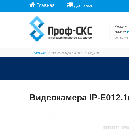
Главная
Доставка
Режим 
с
пн-пт:
сб, вс -
Главная
Видеокамера IP-E012.1(3.6)P_V2035
Видеокамера IP-E012.1