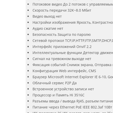
Потоковое видео До 2 потоков с управляемы
Скорость передачи 32K~8.0 Мбит
Видео выход нет
Настройки изображения Яркость, Контрастно
Аудио сжатие нет
Безопасность Защита по паролю
Сетевой протокол TCP,IP,HTTP,FTP,SMTP,DHCP,
Интерфейс приложений Onvif 2.2
Интеллектуальные функции Детектор движе
Сигнал на тревожном выходе нет
Фиксация событий Снимок экрана, Отправка н
Конфигурация Web интерфейс, CMS
Браузер Microsoft Internet Explorer IE 6-10, Goo
Облачный сервис P2P Да
Встроенное устройство записи нет
Процессор и Память Hi 3516C
Разъемы ввода / вывода RJ45, разъем питани
Питание через Ethernet PoE IEEE 802.3af 10Вт