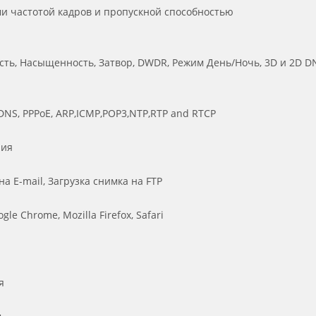
ми частотой кадров и пропускной способностью
сть, Насыщенность, Затвор, DWDR, Режим День/Ночь, 3D и 2D D
DNS, PPPoE, ARP,ICMP,POP3,NTP,RTP and RTCP
ния
а E-mail, Загрузка снимка на FTP
gle Chrome, Mozilla Firefox, Safari
я