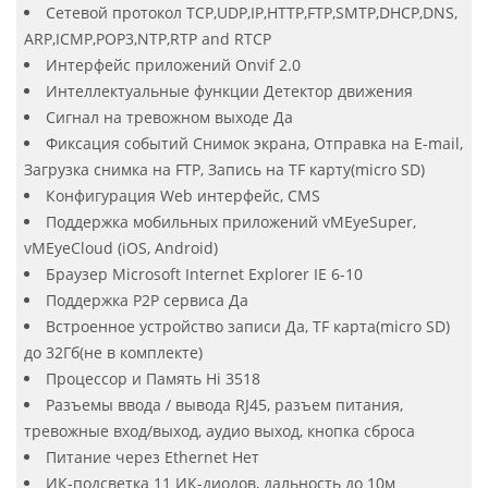
Сетевой протокол TCP,UDP,IP,HTTP,FTP,SMTP,DHCP,DNS,
ARP,ICMP,POP3,NTP,RTP and RTCP
Интерфейс приложений Onvif 2.0
Интеллектуальные функции Детектор движения
Сигнал на тревожном выходе Да
Фиксация событий Снимок экрана, Отправка на E-mail,
Загрузка снимка на FTP, Запись на TF карту(micro SD)
Конфигурация Web интерфейс, CMS
Поддержка мобильных приложений vMEyeSuper,
vMEyeCloud (iOS, Android)
Браузер Microsoft Internet Explorer IE 6-10
Поддержка P2P сервиса Да
Встроенное устройство записи Да, TF карта(micro SD)
до 32Гб(не в комплекте)
Процессор и Память Hi 3518
Разъемы ввода / вывода RJ45, разъем питания,
тревожные вход/выход, аудио выход, кнопка сброса
Питание через Ethernet Нет
ИК-подсветка 11 ИК-диодов, дальность до 10м