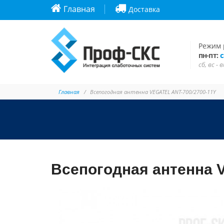
Главная
Доставка
Режим 
с
пн-пт:
сб, вс -
Главная
Всепогодная антенна VEGATEL ANT-700/2700-11Y
Всепогодная антенна 