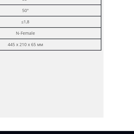
50°
≤1,8
N-Female
445 х 210 х 65 мм