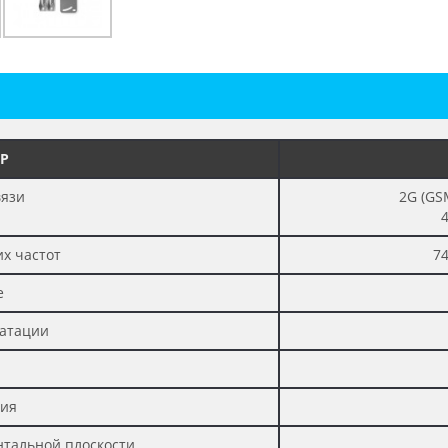
Р
вязи
2G (GS
4
х частот
7
е
уатации
ция
нтальной плоскости