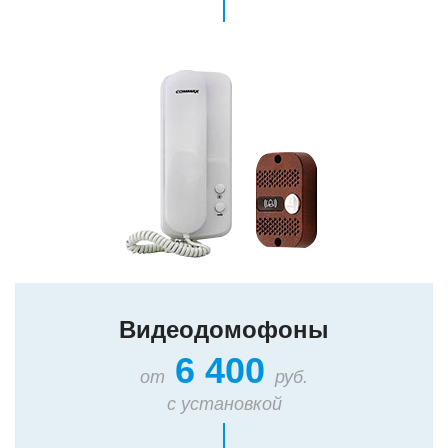
Видеодомофоны
6 400
от
руб.
с установкой