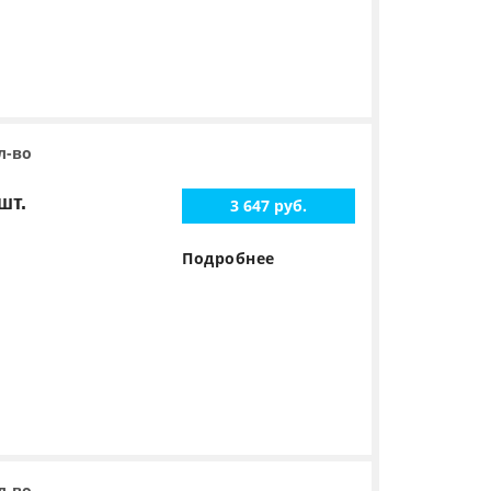
л-во
шт.
3 647 руб.
Подробнее
л-во