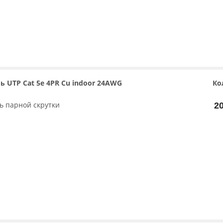
ь UTP Cat 5e 4PR Cu indoor 24AWG
Ко
ь парной скрутки
2