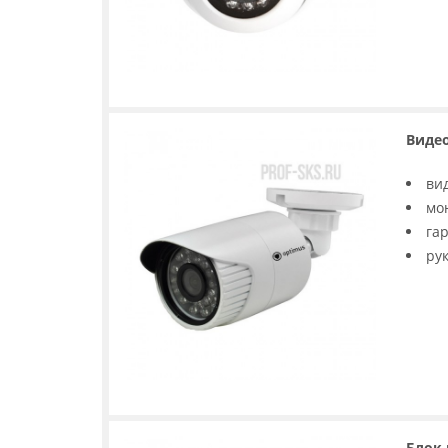
Видео
ви
мо
га
ру
Блок 