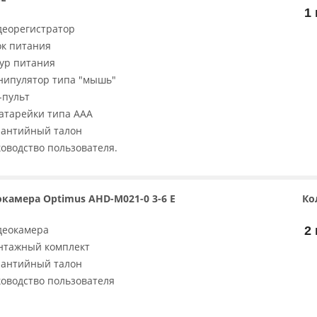
1 
деорегистратор
ок питания
ур питания
нипулятор типа "мышь"
-пульт
батарейки типа ААА
рантийный талон
ководство пользователя.
камера Optimus AHD-M021-0 3-6 E
Ко
деокамера
2 
нтажный комплект
рантийный талон
ководство пользователя