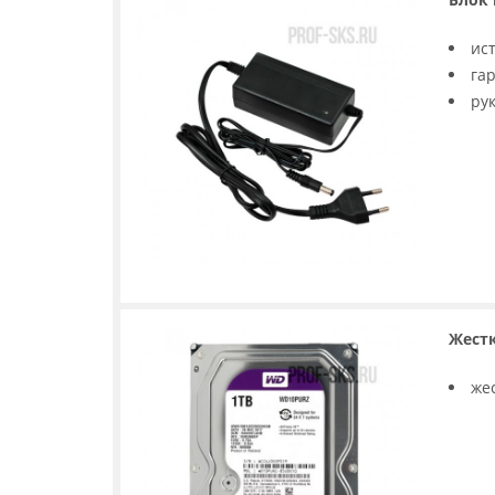
ис
га
ру
Жестк
же