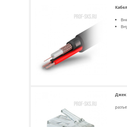
Кабел
Вн
Вн
Джек 
разъе