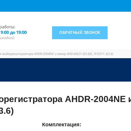
работы:
 9:00 до 19:00
ОБРАТНЫЙ ЗВОНОК
 выходной
 видеорегистратора AHDR-2004NE и камер AHD-M021.0(3.6)E, IP-E011.3(3.6)
еорегистратора AHDR-2004NE 
3.6)
Комплектация: