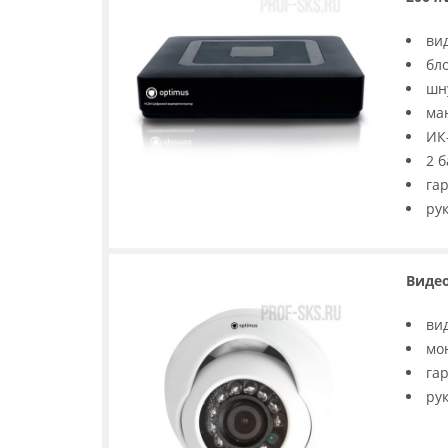
ви
бл
шн
ма
ИК
2 
га
ру
Видео
ви
мо
га
ру