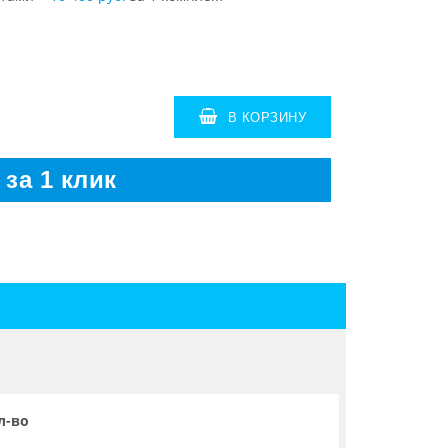
В КОРЗИНУ
 за 1 клик
л-во