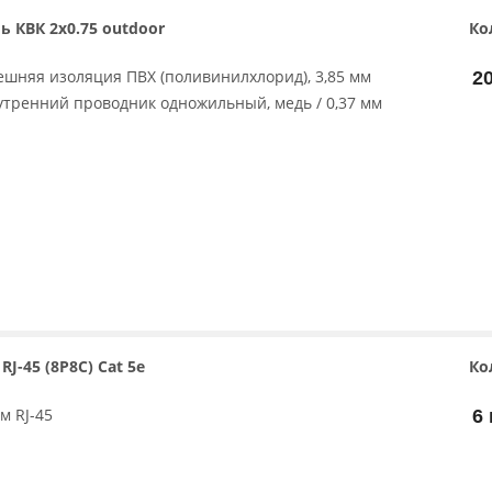
ь КВК 2х0.75 outdoor
Ко
ешняя изоляция ПВХ (поливинилхлорид), 3,85 мм
2
утренний проводник одножильный, медь / 0,37 мм
RJ-45 (8P8C) Cat 5e
Ко
м RJ-45
6 