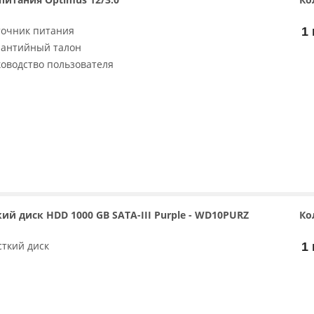
точник питания
1 
рантийный талон
ководство пользователя
ий диск HDD 1000 GB SATA-III Purple - WD10PURZ
Ко
сткий диск
1 