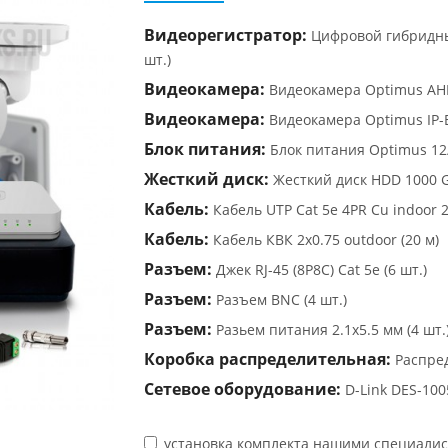
Видеорегистратор:
Цифровой гибридны
шт.)
Видеокамера:
Видеокамера Optimus AHD-
Видеокамера:
Видеокамера Optimus IP-E0
Блок питания:
Блок питания Optimus 12/3
Жесткий диск:
Жесткий диск HDD 1000 GB
Кабель:
Кабель UTP Cat 5e 4PR Cu indoor 
Кабель:
Кабель КВК 2х0.75 outdoor (20 м)
Разъем:
Джек RJ-45 (8P8C) Cat 5e (6 шт.)
Разъем:
Разъем BNC (4 шт.)
Разъем:
Разьем питания 2.1х5.5 мм (4 шт.
Коробка распределительная:
Распред
Сетевое оборудование:
D-Link DES-100
установка комплекта нашими специали