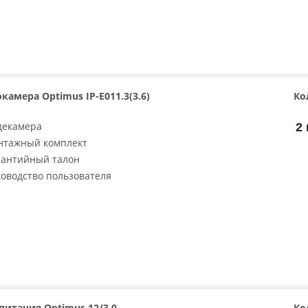
камера Optimus IP-E011.3(3.6)
Ко
декамера
2 
нтажный комплект
рантийный талон
ководство пользователя
питания Optimus 12/3.0
Ко