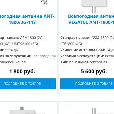
погодная антенна ANT-
Всепогодная анте
1800/3G-14Y
VEGATEL ANT-1800-
арт связи:
GSM1800 (2G),
Стандарт связи:
GSM-1800 (2G
0 (4G), UMTS2100 (3G)
LTE1800 (4G)
ние:
14 дБ
Усиление антенны GSM:
14 д
ия эксплуатации:
всепогодная
Условия эксплуатации:
всеп
олновой канал
Тип:
панельная секторная
м:
N-Female
Разъем:
N-Female
1 800 руб.
5 600 руб.
ПОДРОБНЕЕ О ТОВАРЕ
ПОДРОБНЕЕ О ТОВАРЕ