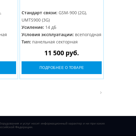
,
Стандарт связи:
GSM-900 (2G),
UMTS900 (3G)
Усиление:
14 дБ
ная
Условия эксплуатации:
всепогодная
Тип:
панельная секторная
Разъем:
N-Female
11 500 руб.
ПОДРОБНЕЕ О ТОВАРЕ
борудования и услуг носит информационный характер и ни при каких
оссийской Федерации.