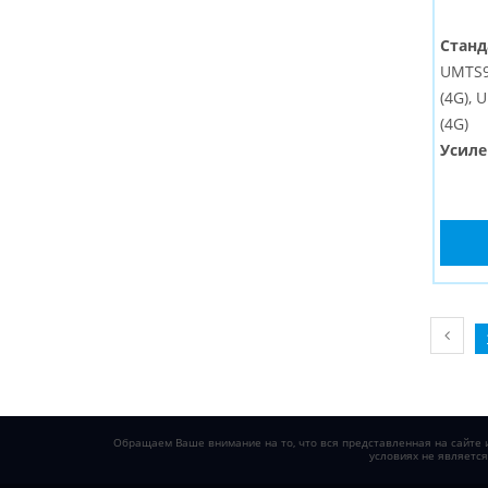
Станд
UMTS90
(4G), 
(4G)
Усиле
Услов
Тип:
в
Разъе
Обращаем Ваше внимание на то, что вся представленная на сайте и
условиях не являетс