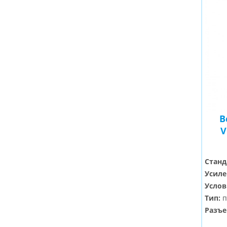
В
V
Станд
Усиле
Услов
Тип:
п
Разъе