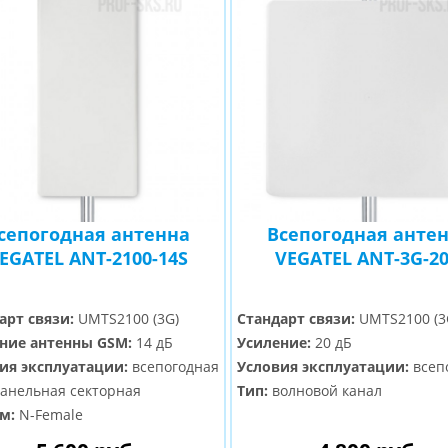
сепогодная антенна
Всепогодная анте
EGATEL ANT-2100-14S
VEGATEL ANT-3G-2
арт связи:
UMTS2100 (3G)
Стандарт связи:
UMTS2100 (3
ние антенны GSM:
14 дБ
Усиление:
20 дБ
ия эксплуатации:
всепогодная
Условия эксплуатации:
всеп
анельная секторная
Тип:
волновой канал
м:
N-Female