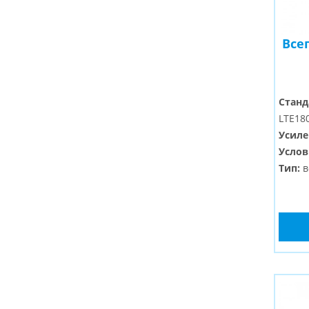
Все
Станд
LTE180
Усиле
Услов
Тип:
в
Разъе