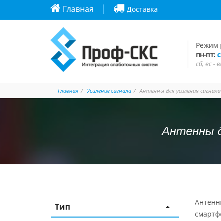
Главная
Доставка
Режим 
с
пн-пт:
сб, вс -
Главная
Усиление сигнала
Антенны для усиления сигнала
Антенны д
Антенны
Тип
смартфо