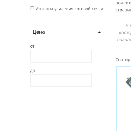
помех о
Антенна усиления сотовой связи
страниц
В 
Цена
кото
сигна
от
Сортир
до