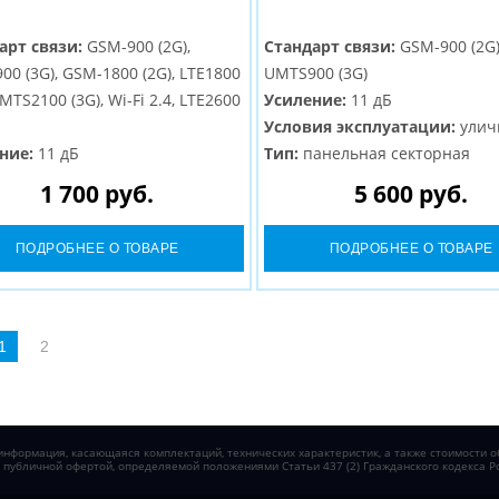
арт связи:
GSM-900 (2G),
Стандарт связи:
GSM-900 (2G)
0 (3G), GSM-1800 (2G), LTE1800
UMTS900 (3G)
UMTS2100 (3G), Wi-Fi 2.4, LTE2600
Усиление:
11 дБ
Условия эксплуатации:
улич
ние:
11 дБ
Тип:
панельная секторная
ия эксплуатации:
всепогодная
Разъем:
N-Female
1 700 руб.
5 600 руб.
олновой канал
м:
N-Female
ПОДРОБНЕЕ О ТОВАРЕ
ПОДРОБНЕЕ О ТОВАРЕ
1
2
нформация, касающаяся комплектаций, технических характеристик, а также стоимости о
я публичной офертой, определяемой положениями Статьи 437 (2) Гражданского кодекса Р