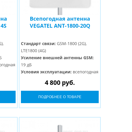
нна
Всепогодная антенна
14S
VEGATEL ANT-1800-20Q
),
Стандарт связи:
GSM-1800 (2G),
LTE1800 (4G)
Б
Усиление внешней антенны GSM:
огодная
19 дБ
Условия эксплуатации:
всепогодная
Тип:
панельная секторная
4 800 руб.
Разъем:
N-Female
ПОДРОБНЕЕ О ТОВАРЕ