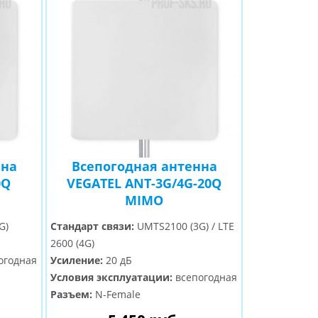
нна
Всепогодная антенна
0Q
VEGATEL ANT-3G/4G-20Q
MIMO
G)
Стандарт связи:
UMTS2100 (3G) / LTE
2600 (4G)
огодная
Усиление:
20 дБ
Условия эксплуатации:
всепогодная
Разъем:
N-Female
Назначение:
антенна для усиления