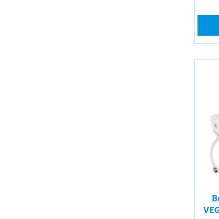
В
VEG