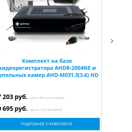
Комплект на базе
видеорегистратора AHDR-2004NE и
видеор
упольных камер AHD-M031.3(3.6) HD
7 203 руб.
18 817 
- цена без установки
0 695 руб.
27 568 
- цена с установкой
ПОДРОБНЕЕ О КОМПЛЕКТЕ