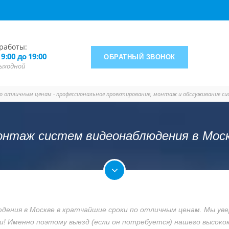
работы:
 9:00 до 19:00
ОБРАТНЫЙ ЗВОНОК
 выходной
по отличным ценам - профессиональное проектирование, монтаж и обслуживание с
нтаж систем видеонаблюдения в Мос
дения в Москве
в кратчайшие сроки по отличным ценам. Мы уве
и! Именно поэтому выезд (если он потребуется) нашего высоко