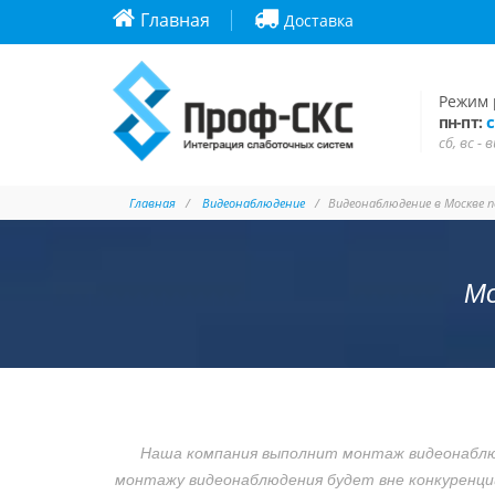
Главная
Доставка
Режим 
с
пн-пт:
сб, вс -
Главная
Видеонаблюдение
Видеонаблюдение в Москве 
Мо
Наша компания выполнит
монтаж видеонаблю
монтажу видеонаблюдения будет вне конкуренци