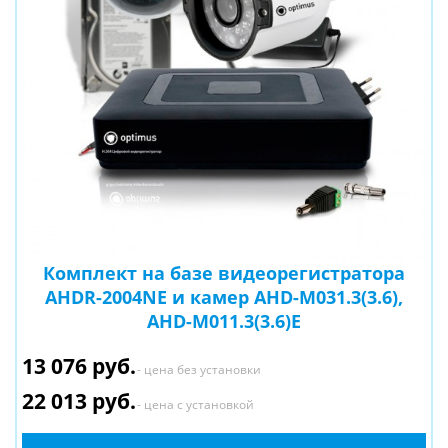
Комплект на базе видеорегистратора
AHDR-2004NE и камер AHD-M031.3(3.6),
AHD-M011.3(3.6)E
13 076 руб.
- цена без установки
22 013 руб.
- цена с установкой