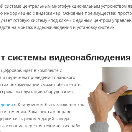
й системе центральным многофункциональным устройством явл
ю информацию с видеокамер. Основные преимущества: простот
лучает готовую систему «под ключ» с единым центром управле
дств на монтаж видеонаблюдения и установку системы.
т системы видеонаблюдения 
 цифровое, идет в комплекте с
и и перечнем проведения планового
 этих рекомендаций сможет обеспечить
о срока эксплуатации оборудования.
юдения
в Клину может быть заключен как
го истечении. Заказчик сам вправе
держиваясь рекомендаций завода-
огласование перечня технических работ