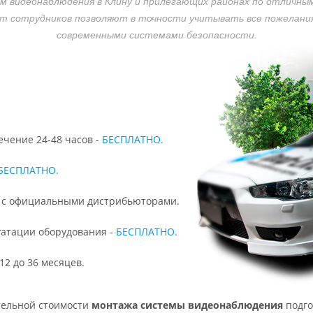
м видеонаблюдения в Клину и прилегающих районах
по отличны
 сотрудников позволяют в точности учитывать все пожелания
современными системами безопасности.
ечение 24-48 часов -
БЕСПЛАТНО.
БЕСПЛАТНО.
м с официальными дистрибьюторами.
уатации оборудования -
БЕСПЛАТНО.
12 до 36 месяцев.
тельной стоимости
монтажа системы видеонаблюдения
подго