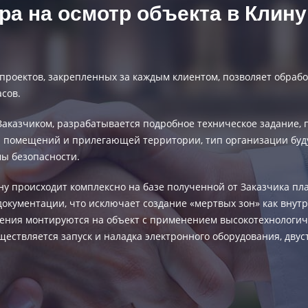
а на осмотр объекта в Клину 
роектов, закрепленных за каждым клиентом, позволяет обработ
сов.
с Заказчиком, разрабатывается подробное техническое задани
и помещений и прилегающей территории, тип организации бу
ы безопасности.
ну происходит комплексно на базе полученной от Заказчика п
окументации, что исключает создание «мертвых зон» как внут
дения монтируются на объект с применением высокотехнологи
ествляется запуск и наладка электронного оборудования, дву