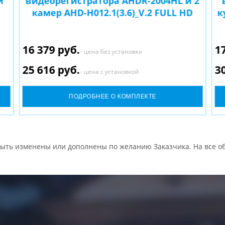
и
видеорегистратора AHDR-2004HL и 2
камер AHD-H012.1(3.6)_V.2 FULL HD
к
16 379 руб.
1
- цена без установки
25 616 руб.
3
- цена с установкой
ПОДРОБНЕЕ О КОМПЛЕКТЕ
ыть изменены или дополнены по желанию Заказчика. На все об