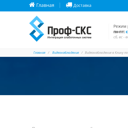
Главная
Доставка
Режим 
с
пн-пт:
сб, вс -
Главная
Видеонаблюдение
Видеонаблюдение в Клину п