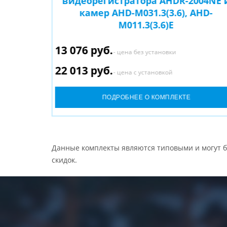
004NE и
видеорегистратора AHDR-2004NE 
 и AHD-
камер AHD-M031.3(3.6), AHD-
M011.3(3.6)E
13 076 руб.
- цена без установки
22 013 руб.
- цена с установкой
ПОДРОБНЕЕ О КОМПЛЕКТЕ
Данные комплекты являются типовыми и могут б
скидок.