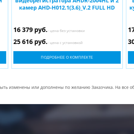
и
видеорегистратора AHDR-2004HL и 2
камер AHD-H012.1(3.6)_V.2 FULL HD
к
16 379 руб.
1
- цена без установки
25 616 руб.
3
- цена с установкой
ПОДРОБНЕЕ О КОМПЛЕКТЕ
ыть изменены или дополнены по желанию Заказчика. На все об