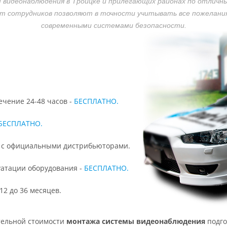
 видеонаблюдения в Троицке и прилегающих районах
по отличн
 сотрудников позволяют в точности учитывать все пожелания
современными системами безопасности.
ечение 24-48 часов -
БЕСПЛАТНО.
БЕСПЛАТНО.
м с официальными дистрибьюторами.
уатации оборудования -
БЕСПЛАТНО.
12 до 36 месяцев.
тельной стоимости
монтажа системы видеонаблюдения
подго