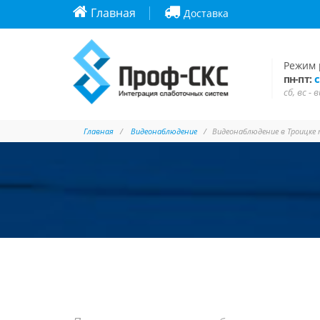
Главная
Доставка
Режим 
с
пн-пт:
сб, вс -
Главная
Видеонаблюдение
Видеонаблюдение в Троицке