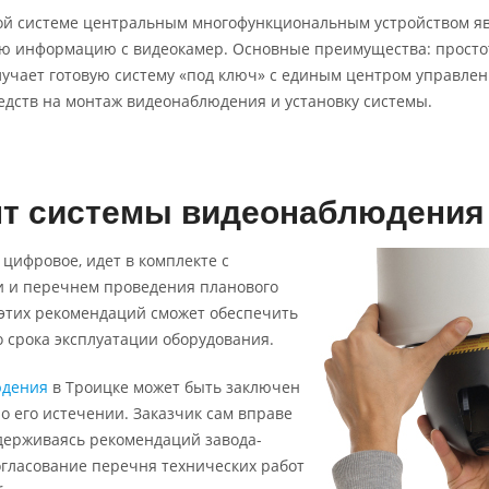
й системе центральным многофункциональным устройством явл
ю информацию с видеокамер. Основные преимущества: простот
лучает готовую систему «под ключ» с единым центром управле
дств на монтаж видеонаблюдения и установку системы.
т системы видеонаблюдения 
 цифровое, идет в комплекте с
и и перечнем проведения планового
 этих рекомендаций сможет обеспечить
о срока эксплуатации оборудования.
юдения
в Троицке может быть заключен
по его истечении. Заказчик сам вправе
держиваясь рекомендаций завода-
огласование перечня технических работ