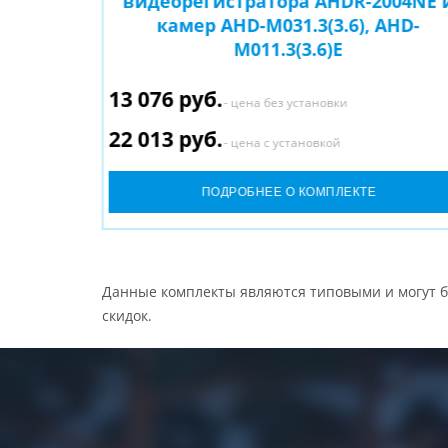
004NE и
видеорегистратора AHDR-2004NE 
 и AHD-
камер AHD-M031.3(3.6), AHD-
M011.3(3.6)E
13 076 руб.
- цена без установки
22 013 руб.
- цена с установкой
ПОДРОБНЕЕ О КОМПЛЕКТЕ
Данные комплекты являются типовыми и могут б
скидок.