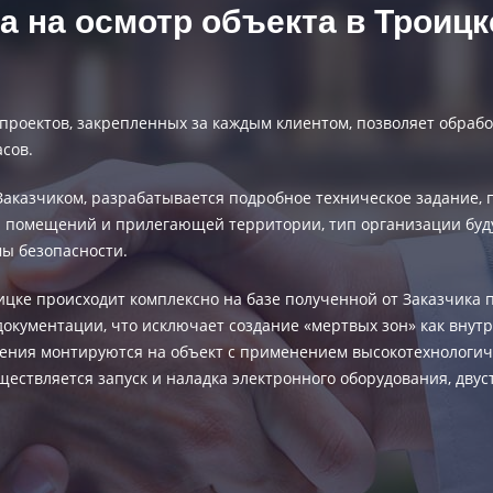
 на осмотр объекта в Троицке
роектов, закрепленных за каждым клиентом, позволяет обработ
сов.
с Заказчиком, разрабатывается подробное техническое задани
и помещений и прилегающей территории, тип организации бу
ы безопасности.
ицке происходит комплексно на базе полученной от Заказчика
окументации, что исключает создание «мертвых зон» как внут
дения монтируются на объект с применением высокотехнологи
ествляется запуск и наладка электронного оборудования, дву