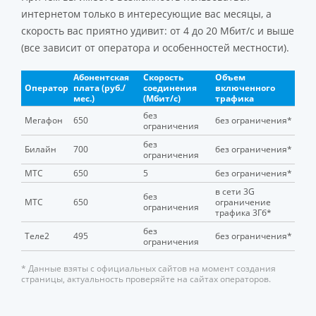
интернетом только в интересующие вас месяцы, а
скорость вас приятно удивит: от 4 до 20 Мбит/c и выше
(все зависит от оператора и особенностей местности).
Абонентская
Скорость
Объем
Оператор
плата (руб./
соединения
включенного
мес.)
(Мбит/c)
трафика
без
Мегафон
650
без ограничения*
ограничения
без
Билайн
700
без ограничения*
ограничения
МТС
650
5
без ограничения*
в сети 3G
без
МТС
650
ограничение
ограничения
трафика 3Гб*
без
Теле2
495
без ограничения*
ограничения
* Данные взяты с официальных сайтов на момент создания
страницы, актуальность проверяйте на сайтах операторов.