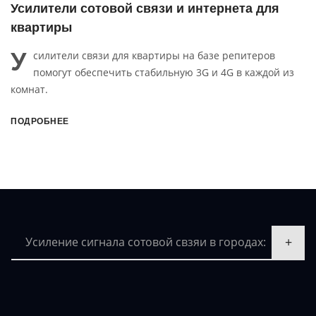
овой связи и интернета для
Усилители сотов
офиса
У
зи для квартиры на базе репитеров
силители связи 
печить стабильную 3G и 4G в каждой из
внутренней и в
стабильную сотовой 
4G.
ПОДРОБНЕЕ
Усиление сигнала сотовой свзяи в городах: