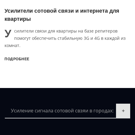
Усилители сотовой связи и интернета для
У
квартиры
о
У
силители связи для квартиры на базе репитеров
помогут обеспечить стабильную 3G и 4G в каждой из
комнат.
с
4
ПОДРОБНЕЕ
П
Усиление сигнала сотовой свзяи в городах: