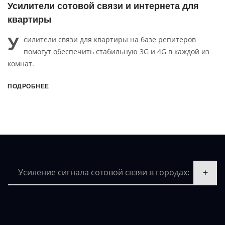
та для
Усилители сотовой связи и интернета
офиса
У
питеров
силители связи для офиса на базе репитера,
 каждой из
внутренней и внешней антенн помогут обес
стабильную сотовой связи и интернет в диапазон
4G.
ПОДРОБНЕЕ
Усиление сигнала сотовой свзяи в городах: