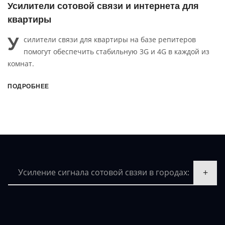
и сотовой связи и интернета для
Усилители 
ы
офиса
У
ли связи для квартиры на базе репитеров
силители 
т обеспечить стабильную 3G и 4G в каждой из
внутренн
стабильную со
4G.
Е
ПОДРОБНЕЕ
Усиление сигнала сотовой свзяи в городах: