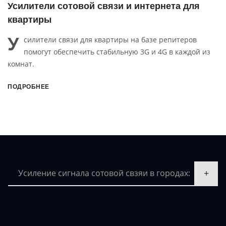
Усилители сотовой связи и интернета для
офиса
У
силители связи для офиса на базе репитера,
внутренней и внешней антенн помогут обеспечить
стабильную сотовой связи и интернет в диапазонах 3G и
4G.
ПОДРОБНЕЕ
Усиление сигнала сотовой свзяи в городах: