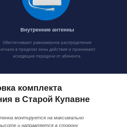
Внутренние антенны
Обеспечивают равномерное распределение
сигнала в пределах зоны действия и принимают
исходящие передачи от абонента.
овка комплекта
ния в Старой Купавне
тенна монтируется на максимально
высоте и направляется в сторону