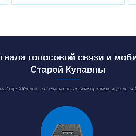
гнала голосовой связи и моб
Старой Купавны
ля Старой Купавны состоит из нескольких принимающих устрой