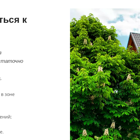
ться к
з
остаточно
,
 в зоне
ений;
е.