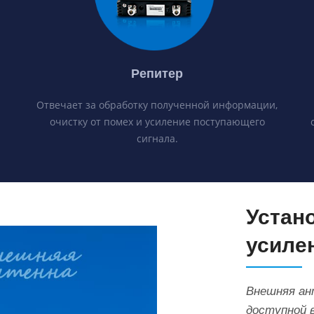
н
Репитер
Отвечает за обработку полученной информации,
очистку от помех и усиление поступающего
сигнала.
Устан
усиле
Внешняя ан
доступной 