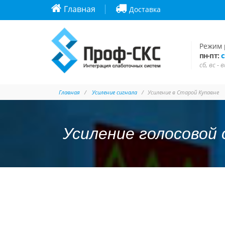
Главная
Доставка
Режим 
с
пн-пт:
сб, вс -
Главная
Усиление сигнала
Усиление в Старой Купавне
Усиление голосовой