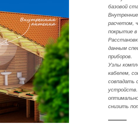
базовой ст
Внутренние
расчетом, 
покрытие в
Расстановк
данным спе
приборов.
Узлы компл
кабелем, с
совпадать 
устройств.
оптимально
снизить по