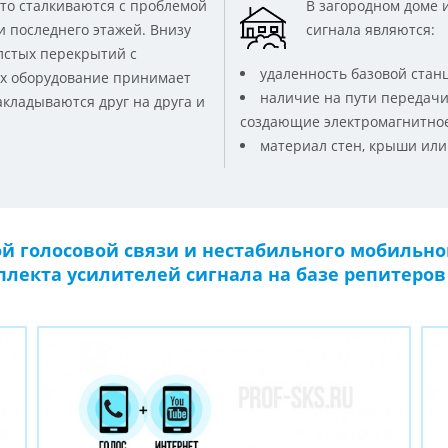
то сталкиваются с проблемой
В загородном доме 
и последнего этажей. Внизу
сигнала являются:
лстых перекрытий с
удаленность базовой стан
ах оборудование принимает
наличие на пути передачи
акладываются друг на друга и
создающие электромагнитное п
материал стен, крыши или
й голосовой связи и нестабильного мобильног
лекта усилителей сигнала на базе репитеро