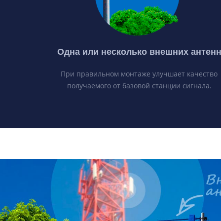
Одна или несколько внешних антен
При правильном монтаже улучшает качество
получаемого от базовой станции сигнала.