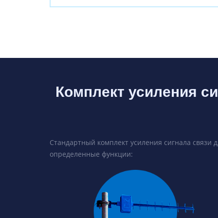
Комплект усиления си
Стандартный комплект усиления сигнала связи д
определенные функции: