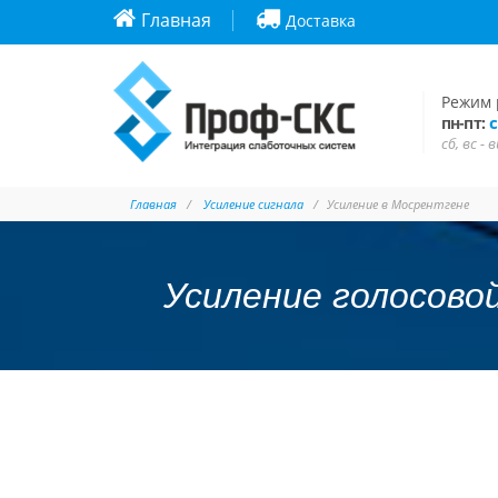
Главная
Доставка
Режим 
с
пн-пт:
сб, вс -
Главная
Усиление сигнала
Усиление в Мосрентгене
Усиление голосово