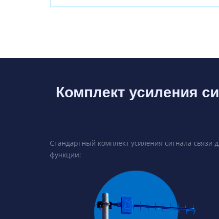
Комплект усиления си
Стандартный комплект усиления сигнала связи 
функции: