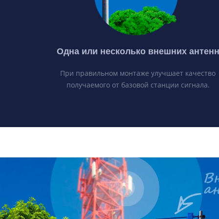
Одна или несколько внешних антен
При правильном монтаже улучшает качество
получаемого от базовой станции сигнала.