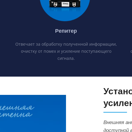
н
Репитер
Отвечает за обработку полученной информации,
очистку от помех и усиление поступающего
сигнала.
Устан
усиле
Внешняя ан
доступной 