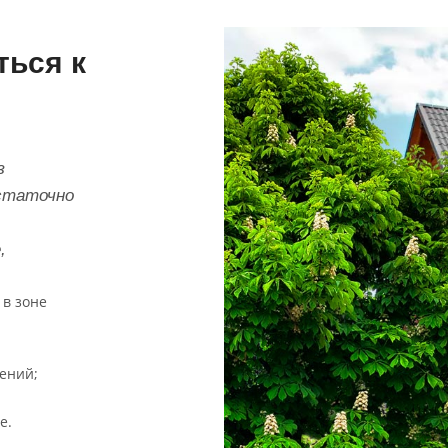
ться к
з
остаточно
,
 в зоне
ений;
е.