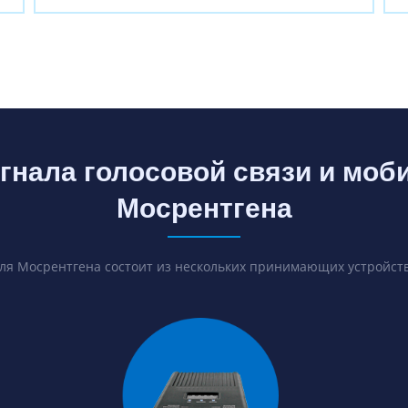
гнала голосовой связи и моб
Мосрентгена
для Мосрентгена состоит из нескольких принимающих устройств