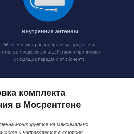
Внутренние антенны
Обеспечивают равномерное распределение
сигнала в пределах зоны действия и принимают
исходящие передачи от абонента.
овка комплекта
ния в Мосрентгене
тенна монтируется на максимально
высоте и направляется в сторону