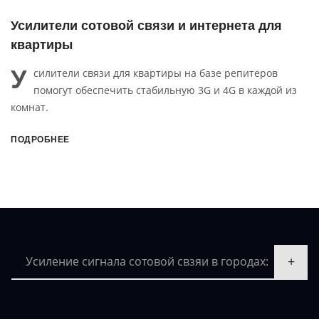
отовой связи и интернета для
Усилители сот
офиса
У
вязи для квартиры на базе репитеров
силители связ
еспечить стабильную 3G и 4G в каждой из
внутренней и
стабильную сотово
4G.
ПОДРОБНЕЕ
Усиление сигнала сотовой свзяи в городах: